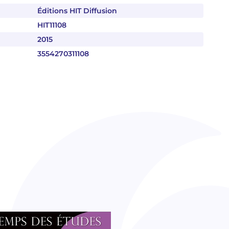
Éditions HIT Diffusion
HIT11108
2015
3554270311108