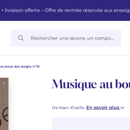
M + livraison offerte – Offre de rentrée réservée aux en
au bout des doigts n°10
Musique au bou
En savoir plus
De Marc Khalifa.