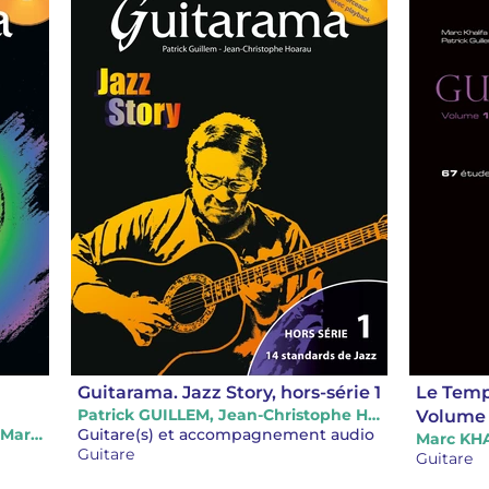
Guitarama. Jazz Story, hors-série 1
Le Temp
Patrick GUILLEM, Jean-Christophe HOARAU
Volume 
Patrick GUILLEM, Patrice JANIA, Marc KHALIFA
Guitare(s) et accompagnement audio
Marc KHA
Guitare
Guitare