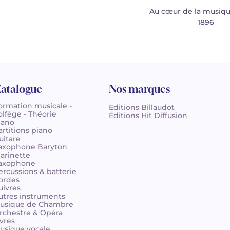
Au cœur de la musiqu
1896
atalogue
Nos marques
ormation musicale -
Editions Billaudot
olfège - Théorie
Éditions Hit Diffusion
iano
artitions piano
uitare
axophone Baryton
larinette
axophone
ercussions & batterie
ordes
uivres
utres instruments
usique de Chambre
rchestre & Opéra
ivres
usique vocale