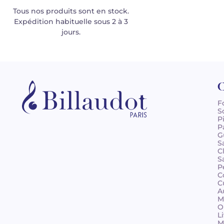
Tous nos produits sont en stock.
Expédition habituelle sous 2 à 3
jours.
C
F
S
P
P
G
S
C
S
P
C
C
A
M
O
L
M