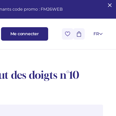
seignants code promo : FM26WEB
Me connecter
FR
t des doigts n°10