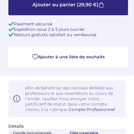
Ajouter au panier
(29,90 €)
Camille PÉPIN
Camille PÉPIN
Voir tous les articles
Paiement sécurisé
Jean-Baptiste ROBIN
Jean-Baptiste ROBIN
Expédition sous 2 à 3 jours ouvrés
Retours gratuits satisfait ou remboursé
Oscar STRASNOY
Oscar STRASNOY
Germaine TAILLEFERRE
Germaine TAILLEFERRE
Ajouter à une liste de souhaits
Dimitri TCHESNOKOV
Dimitri TCHESNOKOV
Fabien TOUCHARD
Fabien TOUCHARD
Afin de bénéficier des remises dédiées aux
Jean-François VERDIER
Jean-François VERDIER
professeurs et aux revendeurs au cours de
l'année, veuillez nous envoyer votre
justificatif de statut dans votre compte
Fabien WAKSMAN
Fabien WAKSMAN
clients, à la rubrique
Compte Professionnel
Pierre WISSMER
Pierre WISSMER
Détails
Famille instrumentale
Flûte traversière
Pascal ZAVARO
Pascal ZAVARO