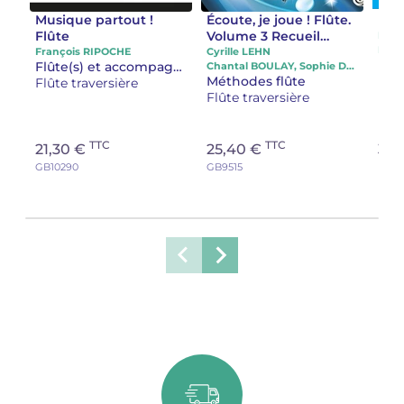
Musique partout !
Écoute, je joue ! Flûte.
Flû
Flûte
Volume 3 Recueil
Domi
d’acquisitions
François RIPOCHE
Cyrille LEHN
Flûte(s) et accompagnement audio
Chantal BOULAY, Sophie DESHAYES
essentielles
Méthodes flûte
Flût
Flûte traversière
instrumentales et
Flûte traversière
pédagogiques
TTC
TTC
21,30 €
25,40 €
30,
GB10290
GB9515
HIT4