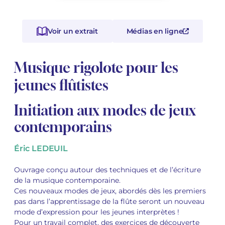
Voir tous les articles
Voir tous les articles
Cours complets avec instruments
Autres instruments
Harmonica
Orchestres à vents
Voix
Livrets d'opéra
Marc-André DALBAVIE
Marc-André DALBAVIE
Voir tous les articles
Voir tous les articles
Voir un extrait
Médias en ligne
Ukulélé
Musique de Chambre
Orchestres de jeunes
Vincent DAVID
Vincent DAVID
Voir tous les articles
Musique rigolote pour les
Clavier synthétiseur
Orchestre & Opéra
Concerto
Fernande DECRUCK
Fernande DECRUCK
Voir tous les articles
Voir tous les articles
Voir tous les articles
jeunes flûtistes
Musique concertante
Livres
Thierry ESCAICH
Thierry ESCAICH
Initiation aux modes de jeux
Musique vocale
Graciane FINZI
Graciane FINZI
Voir tous les articles
contemporains
Jeune public
Anthony GIRARD
Anthony GIRARD
Voir tous les articles
Éric LEDEUIL
Batterie Fanfare
Philippe LEROUX
Philippe LEROUX
Ouvrage conçu autour des techniques et de l’écriture
Édition monumentale Rameau
Martin MATALON
Martin MATALON
de la musique contemporaine.
Ces nouveaux modes de jeux, abordés dès les premiers
Variété
Maurice OHANA
Maurice OHANA
pas dans l’apprentissage de la flûte seront un nouveau
mode d’expression pour les jeunes interprètes !
Pour un travail complet, des exercices de découverte
Clara OLIVARES
Clara OLIVARES