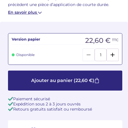
précèdent une pièce d’application de courte durée.
Camille PÉPIN
Camille PÉPIN
En savoir plus
Voir tous les articles
Jean-Baptiste ROBIN
Jean-Baptiste ROBIN
Oscar STRASNOY
Oscar STRASNOY
22,60 €
Version papier
TTC
Germaine TAILLEFERRE
Germaine TAILLEFERRE
Disponible
Dimitri TCHESNOKOV
Dimitri TCHESNOKOV
Fabien TOUCHARD
Fabien TOUCHARD
Ajouter au panier
(22,60 €)
Jean-François VERDIER
Jean-François VERDIER
Paiement sécurisé
Fabien WAKSMAN
Fabien WAKSMAN
Expédition sous 2 à 3 jours ouvrés
Retours gratuits satisfait ou remboursé
Pierre WISSMER
Pierre WISSMER
Pascal ZAVARO
Pascal ZAVARO