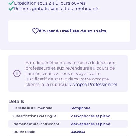
Expédition sous 2 à 3 jours ouvrés
Retours gratuits satisfait ou remboursé
Camille PÉPIN
Camille PÉPIN
Voir tous les articles
Jean-Baptiste ROBIN
Jean-Baptiste ROBIN
Ajouter à une liste de souhaits
Oscar STRASNOY
Oscar STRASNOY
Germaine TAILLEFERRE
Germaine TAILLEFERRE
Afin de bénéficier des remises dédiées aux
Dimitri TCHESNOKOV
Dimitri TCHESNOKOV
professeurs et aux revendeurs au cours de
l'année, veuillez nous envoyer votre
justificatif de statut dans votre compte
Fabien TOUCHARD
Fabien TOUCHARD
clients, à la rubrique
Compte Professionnel
Jean-François VERDIER
Jean-François VERDIER
Détails
Fabien WAKSMAN
Fabien WAKSMAN
Famille instrumentale
Saxophone
Classifications catalogue
2 saxophones et piano
Pierre WISSMER
Pierre WISSMER
Nomenclature instrument
2 saxophones et piano
Durée totale
00:09:30
Pascal ZAVARO
Pascal ZAVARO