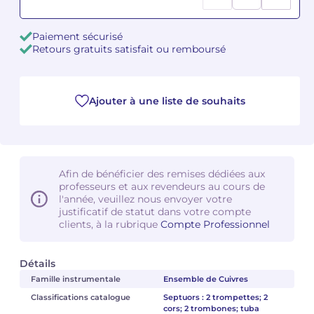
Camille PÉPIN
Camille PÉPIN
Voir tous les articles
Paiement sécurisé
Retours gratuits satisfait ou remboursé
Jean-Baptiste ROBIN
Jean-Baptiste ROBIN
Oscar STRASNOY
Oscar STRASNOY
Ajouter à une liste de souhaits
Germaine TAILLEFERRE
Germaine TAILLEFERRE
Dimitri TCHESNOKOV
Dimitri TCHESNOKOV
Afin de bénéficier des remises dédiées aux
professeurs et aux revendeurs au cours de
Fabien TOUCHARD
Fabien TOUCHARD
l'année, veuillez nous envoyer votre
justificatif de statut dans votre compte
Jean-François VERDIER
Jean-François VERDIER
clients, à la rubrique
Compte Professionnel
Fabien WAKSMAN
Fabien WAKSMAN
Détails
Famille instrumentale
Ensemble de Cuivres
Pierre WISSMER
Pierre WISSMER
Classifications catalogue
Septuors : 2 trompettes; 2
cors; 2 trombones; tuba
Pascal ZAVARO
Pascal ZAVARO