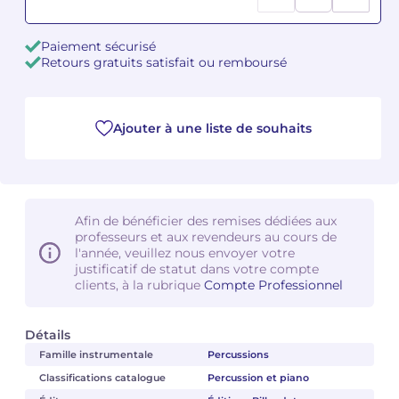
Camille PÉPIN
Camille PÉPIN
Voir tous les articles
Paiement sécurisé
Retours gratuits satisfait ou remboursé
Jean-Baptiste ROBIN
Jean-Baptiste ROBIN
Oscar STRASNOY
Oscar STRASNOY
Ajouter à une liste de souhaits
Germaine TAILLEFERRE
Germaine TAILLEFERRE
Dimitri TCHESNOKOV
Dimitri TCHESNOKOV
Afin de bénéficier des remises dédiées aux
professeurs et aux revendeurs au cours de
Fabien TOUCHARD
Fabien TOUCHARD
l'année, veuillez nous envoyer votre
justificatif de statut dans votre compte
Jean-François VERDIER
Jean-François VERDIER
clients, à la rubrique
Compte Professionnel
Fabien WAKSMAN
Fabien WAKSMAN
Détails
Famille instrumentale
Percussions
Pierre WISSMER
Pierre WISSMER
Classifications catalogue
Percussion et piano
Pascal ZAVARO
Pascal ZAVARO