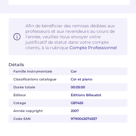
Camille PÉPIN
Camille PÉPIN
Voir tous les articles
Afin de bénéficier des remises dédiées aux
Jean-Baptiste ROBIN
Jean-Baptiste ROBIN
professeurs et aux revendeurs au cours de
l'année, veuillez nous envoyer votre
Oscar STRASNOY
Oscar STRASNOY
justificatif de statut dans votre compte
clients, à la rubrique
Compte Professionnel
Germaine TAILLEFERRE
Germaine TAILLEFERRE
Détails
Dimitri TCHESNOKOV
Dimitri TCHESNOKOV
Famille instrumentale
Cor
Classifications catalogue
Cor et piano
Fabien TOUCHARD
Fabien TOUCHARD
Durée totale
00:05:00
Jean-François VERDIER
Jean-François VERDIER
Éditeur
Éditions Billaudot
Cotage
GB7455
Fabien WAKSMAN
Fabien WAKSMAN
Année copyright
2007
Code EAN
9790043074557
Pierre WISSMER
Pierre WISSMER
Pascal ZAVARO
Pascal ZAVARO