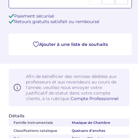
Camille PÉPIN
Camille PÉPIN
Voir tous les articles
Paiement sécurisé
Retours gratuits satisfait ou remboursé
Jean-Baptiste ROBIN
Jean-Baptiste ROBIN
Oscar STRASNOY
Oscar STRASNOY
Ajouter à une liste de souhaits
Germaine TAILLEFERRE
Germaine TAILLEFERRE
Dimitri TCHESNOKOV
Dimitri TCHESNOKOV
Afin de bénéficier des remises dédiées aux
professeurs et aux revendeurs au cours de
Fabien TOUCHARD
Fabien TOUCHARD
l'année, veuillez nous envoyer votre
justificatif de statut dans votre compte
Jean-François VERDIER
Jean-François VERDIER
clients, à la rubrique
Compte Professionnel
Fabien WAKSMAN
Fabien WAKSMAN
Détails
Famille instrumentale
Musique de Chambre
Pierre WISSMER
Pierre WISSMER
Classifications catalogue
Quatuors d’anches
Pascal ZAVARO
Pascal ZAVARO