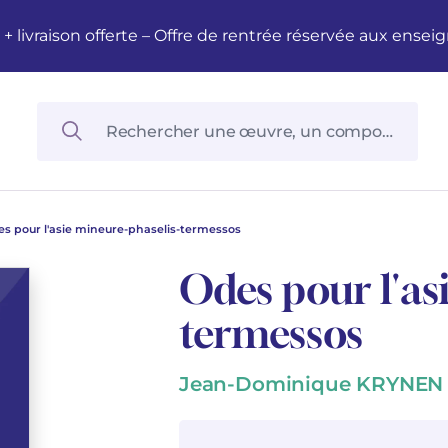
M + livraison offerte – Offre de rentrée réservée aux en
s pour l'asie mineure-phaselis-termessos
Odes pour l'as
termessos
Jean-Dominique KRYNEN