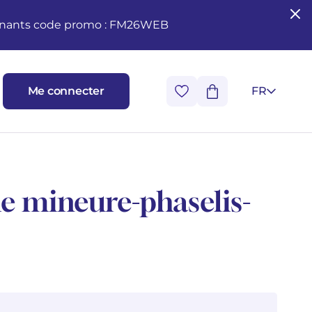
seignants code promo : FM26WEB
Me connecter
FR
ie mineure-phaselis-