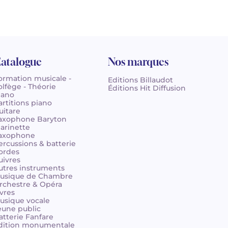
atalogue
Nos marques
ormation musicale -
Editions Billaudot
olfège - Théorie
Éditions Hit Diffusion
iano
artitions piano
uitare
axophone Baryton
larinette
axophone
ercussions & batterie
ordes
uivres
utres instruments
usique de Chambre
rchestre & Opéra
ivres
usique vocale
eune public
atterie Fanfare
dition monumentale