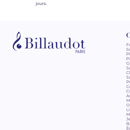
jours.
C
F
S
P
P
G
S
C
S
P
C
C
A
M
O
L
M
J
B
É