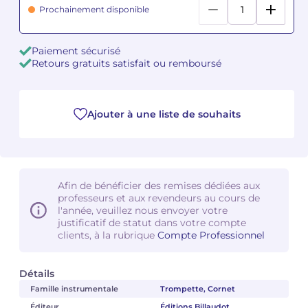
Prochainement disponible
Camille PÉPIN
Camille PÉPIN
Voir tous les articles
Paiement sécurisé
Jean-Baptiste ROBIN
Jean-Baptiste ROBIN
Retours gratuits satisfait ou remboursé
Oscar STRASNOY
Oscar STRASNOY
Ajouter à une liste de souhaits
Germaine TAILLEFERRE
Germaine TAILLEFERRE
Dimitri TCHESNOKOV
Dimitri TCHESNOKOV
Fabien TOUCHARD
Fabien TOUCHARD
Afin de bénéficier des remises dédiées aux
professeurs et aux revendeurs au cours de
l'année, veuillez nous envoyer votre
Jean-François VERDIER
Jean-François VERDIER
justificatif de statut dans votre compte
clients, à la rubrique
Compte Professionnel
Fabien WAKSMAN
Fabien WAKSMAN
Détails
Pierre WISSMER
Pierre WISSMER
Famille instrumentale
Trompette, Cornet
Pascal ZAVARO
Pascal ZAVARO
Éditeur
Éditions Billaudot