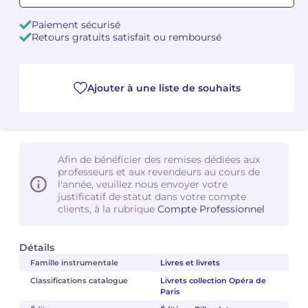
Paiement sécurisé
Camille PÉPIN
Camille PÉPIN
Voir tous les articles
Retours gratuits satisfait ou remboursé
Jean-Baptiste ROBIN
Jean-Baptiste ROBIN
Ajouter à une liste de souhaits
Oscar STRASNOY
Oscar STRASNOY
Germaine TAILLEFERRE
Germaine TAILLEFERRE
Dimitri TCHESNOKOV
Dimitri TCHESNOKOV
Afin de bénéficier des remises dédiées aux
professeurs et aux revendeurs au cours de
Fabien TOUCHARD
Fabien TOUCHARD
l'année, veuillez nous envoyer votre
justificatif de statut dans votre compte
clients, à la rubrique
Compte Professionnel
Jean-François VERDIER
Jean-François VERDIER
Fabien WAKSMAN
Fabien WAKSMAN
Détails
Famille instrumentale
Livres et livrets
Pierre WISSMER
Pierre WISSMER
Classifications catalogue
Livrets collection Opéra de
Paris
Pascal ZAVARO
Pascal ZAVARO