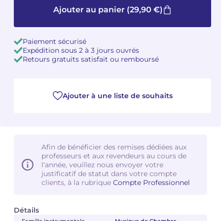
Ajouter au panier
(29,90 €)
Camille PÉPIN
Camille PÉPIN
Voir tous les articles
Paiement sécurisé
Jean-Baptiste ROBIN
Jean-Baptiste ROBIN
Expédition sous 2 à 3 jours ouvrés
Retours gratuits satisfait ou remboursé
Oscar STRASNOY
Oscar STRASNOY
Germaine TAILLEFERRE
Germaine TAILLEFERRE
Ajouter à une liste de souhaits
Dimitri TCHESNOKOV
Dimitri TCHESNOKOV
Fabien TOUCHARD
Fabien TOUCHARD
Afin de bénéficier des remises dédiées aux
Jean-François VERDIER
Jean-François VERDIER
professeurs et aux revendeurs au cours de
l'année, veuillez nous envoyer votre
justificatif de statut dans votre compte
Fabien WAKSMAN
Fabien WAKSMAN
clients, à la rubrique
Compte Professionnel
Pierre WISSMER
Pierre WISSMER
Détails
Pascal ZAVARO
Pascal ZAVARO