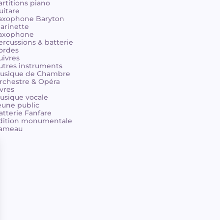
artitions piano
uitare
axophone Baryton
larinette
axophone
ercussions & batterie
ordes
uivres
utres instruments
usique de Chambre
rchestre & Opéra
ivres
usique vocale
eune public
atterie Fanfare
dition monumentale
ameau