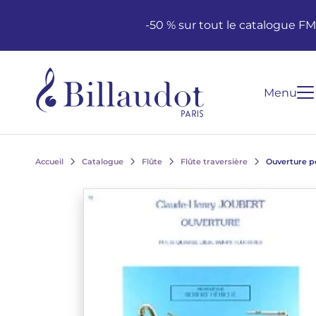
Aller au contenu
Aller à la navigation principale
-50 % sur tout le catalogue F
Menu
Accueil
Catalogue
Flûte
Flûte traversière
Ouverture p