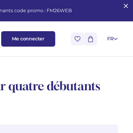
seignants code promo : FM26WEB
Me connecter
FR
r quatre débutants