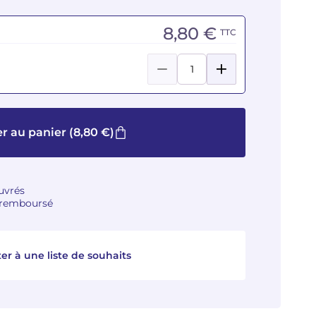
8,80 €
TTC
er au panier
(8,80 €)
ouvrés
u remboursé
er à une liste de souhaits