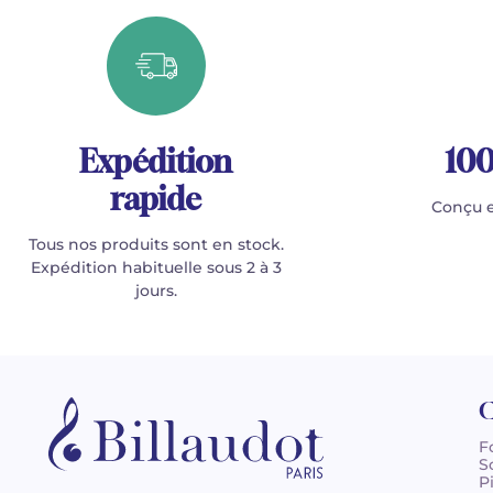
Expédition
100
rapide
Conçu e
Tous nos produits sont en stock.
Expédition habituelle sous 2 à 3
jours.
C
F
S
P