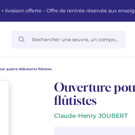
M + livraison offerte – Offre de rentrée réservée aux en
our quatre débutants flûtistes
Ouverture pou
flûtistes
Claude-Henry JOUBERT