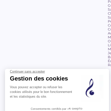
P
G
S
C
S
P
C
C
A
M
O
L
M
J
B
É
R