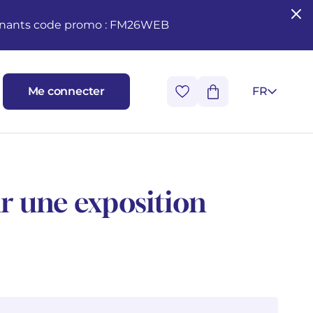
seignants code promo : FM26WEB
Me connecter
FR
r une exposition