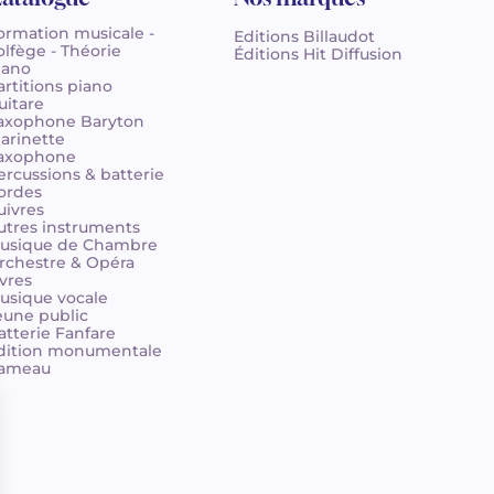
ormation musicale -
Editions Billaudot
olfège - Théorie
Éditions Hit Diffusion
iano
artitions piano
uitare
axophone Baryton
larinette
axophone
ercussions & batterie
ordes
uivres
utres instruments
usique de Chambre
rchestre & Opéra
ivres
usique vocale
eune public
atterie Fanfare
dition monumentale
ameau