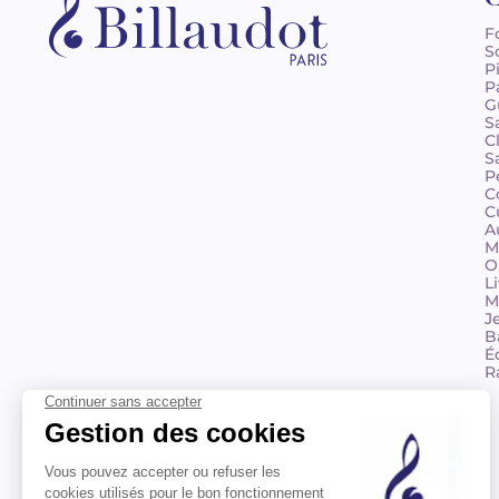
F
S
P
P
G
S
C
S
P
C
C
A
M
O
L
M
J
B
É
R