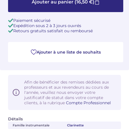
Ajouter au panier
(16,50 €)
Camille PÉPIN
Camille PÉPIN
Voir tous les articles
Paiement sécurisé
Jean-Baptiste ROBIN
Jean-Baptiste ROBIN
Expédition sous 2 à 3 jours ouvrés
Retours gratuits satisfait ou remboursé
Oscar STRASNOY
Oscar STRASNOY
Germaine TAILLEFERRE
Germaine TAILLEFERRE
Ajouter à une liste de souhaits
Dimitri TCHESNOKOV
Dimitri TCHESNOKOV
Fabien TOUCHARD
Fabien TOUCHARD
Afin de bénéficier des remises dédiées aux
professeurs et aux revendeurs au cours de
Jean-François VERDIER
Jean-François VERDIER
l'année, veuillez nous envoyer votre
justificatif de statut dans votre compte
clients, à la rubrique
Compte Professionnel
Fabien WAKSMAN
Fabien WAKSMAN
Pierre WISSMER
Pierre WISSMER
Détails
Famille instrumentale
Clarinette
Pascal ZAVARO
Pascal ZAVARO