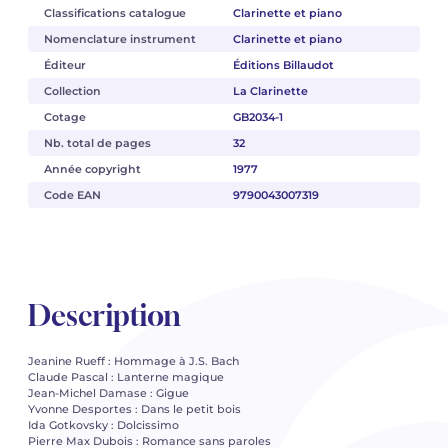
Classifications catalogue
Clarinette et piano
Nomenclature instrument
Clarinette et piano
Éditeur
Éditions Billaudot
Collection
La Clarinette
Cotage
GB2034-1
Nb. total de pages
32
Année copyright
1977
Code EAN
9790043007319
Description
Jeanine Rueff : Hommage à J.S. Bach
Claude Pascal : Lanterne magique
Jean-Michel Damase : Gigue
Yvonne Desportes : Dans le petit bois
Ida Gotkovsky : Dolcissimo
Pierre Max Dubois : Romance sans paroles