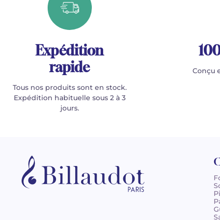
Expédition
100
rapide
Conçu e
Tous nos produits sont en stock.
Expédition habituelle sous 2 à 3
jours.
C
F
S
P
P
G
S