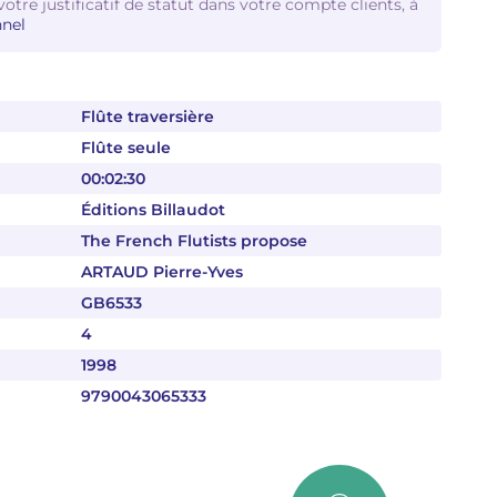
votre justificatif de statut dans votre compte clients, à
nel
Flûte traversière
Flûte seule
00:02:30
Éditions Billaudot
The French Flutists propose
ARTAUD Pierre-Yves
GB6533
4
1998
9790043065333