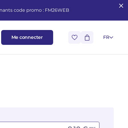
seignants code promo : FM26WEB
Me connecter
FR