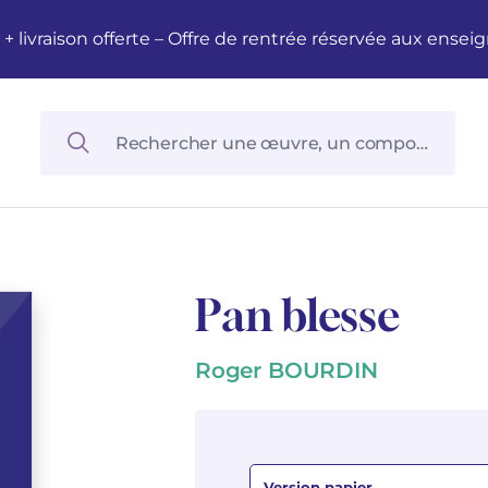
M + livraison offerte – Offre de rentrée réservée aux en
Pan blesse
Roger BOURDIN
Version papier