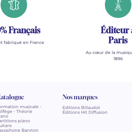
% Français
Éditeur 
Paris
t fabriqué en France
Au cœur de la musiqu
1896
atalogue
Nos marques
ormation musicale -
Editions Billaudot
olfège - Théorie
Éditions Hit Diffusion
iano
artitions piano
uitare
axophone Baryton