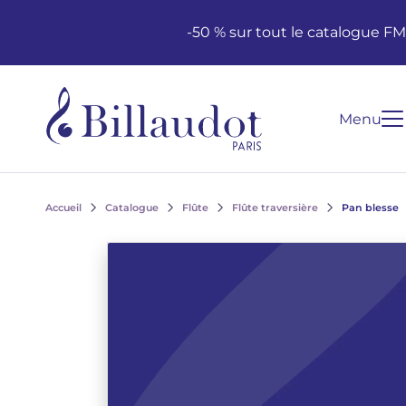
Aller au contenu
Aller à la navigation principale
-50 % sur tout le catalogue F
Menu
Accueil
Catalogue
Flûte
Flûte traversière
Pan blesse