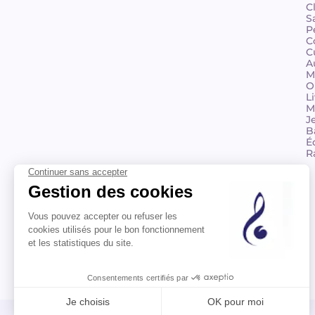
C
S
P
C
C
A
M
O
L
M
J
B
É
R
© 2026 Billaudot Paris. Tous droits réservés