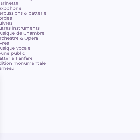
larinette
axophone
ercussions & batterie
ordes
uivres
utres instruments
usique de Chambre
rchestre & Opéra
ivres
usique vocale
eune public
atterie Fanfare
dition monumentale
ameau