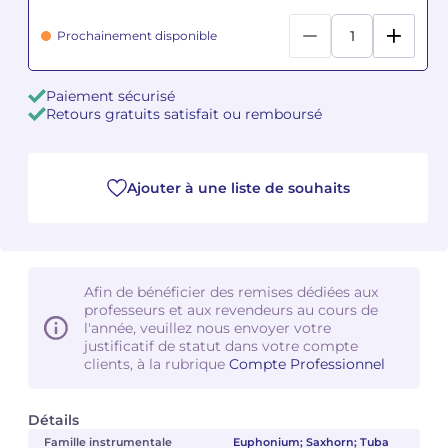
Prochainement disponible
Camille PÉPIN
Camille PÉPIN
Voir tous les articles
Jean-Baptiste ROBIN
Jean-Baptiste ROBIN
Paiement sécurisé
Retours gratuits satisfait ou remboursé
Oscar STRASNOY
Oscar STRASNOY
Germaine TAILLEFERRE
Germaine TAILLEFERRE
Ajouter à une liste de souhaits
Dimitri TCHESNOKOV
Dimitri TCHESNOKOV
Fabien TOUCHARD
Fabien TOUCHARD
Afin de bénéficier des remises dédiées aux
professeurs et aux revendeurs au cours de
Jean-François VERDIER
Jean-François VERDIER
l'année, veuillez nous envoyer votre
justificatif de statut dans votre compte
Fabien WAKSMAN
Fabien WAKSMAN
clients, à la rubrique
Compte Professionnel
Pierre WISSMER
Pierre WISSMER
Détails
Famille instrumentale
Euphonium; Saxhorn; Tuba
Pascal ZAVARO
Pascal ZAVARO