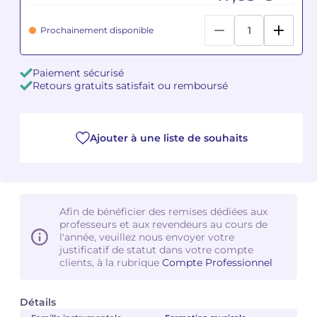
Camille PÉPIN
Camille PÉPIN
Prochainement disponible
Voir tous les articles
Jean-Baptiste ROBIN
Jean-Baptiste ROBIN
Paiement sécurisé
Retours gratuits satisfait ou remboursé
Oscar STRASNOY
Oscar STRASNOY
Germaine TAILLEFERRE
Germaine TAILLEFERRE
Ajouter à une liste de souhaits
Dimitri TCHESNOKOV
Dimitri TCHESNOKOV
Fabien TOUCHARD
Fabien TOUCHARD
Afin de bénéficier des remises dédiées aux
Jean-François VERDIER
Jean-François VERDIER
professeurs et aux revendeurs au cours de
l'année, veuillez nous envoyer votre
justificatif de statut dans votre compte
Fabien WAKSMAN
Fabien WAKSMAN
clients, à la rubrique
Compte Professionnel
Pierre WISSMER
Pierre WISSMER
Détails
Pascal ZAVARO
Pascal ZAVARO