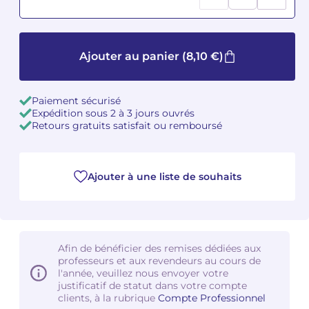
Camille PÉPIN
Camille PÉPIN
Voir tous les articles
Ajouter au panier
(8,10 €)
Jean-Baptiste ROBIN
Jean-Baptiste ROBIN
Oscar STRASNOY
Oscar STRASNOY
Paiement sécurisé
Expédition sous 2 à 3 jours ouvrés
Germaine TAILLEFERRE
Germaine TAILLEFERRE
Retours gratuits satisfait ou remboursé
Dimitri TCHESNOKOV
Dimitri TCHESNOKOV
Ajouter à une liste de souhaits
Fabien TOUCHARD
Fabien TOUCHARD
Jean-François VERDIER
Jean-François VERDIER
Fabien WAKSMAN
Fabien WAKSMAN
Afin de bénéficier des remises dédiées aux
professeurs et aux revendeurs au cours de
l'année, veuillez nous envoyer votre
Pierre WISSMER
Pierre WISSMER
justificatif de statut dans votre compte
clients, à la rubrique
Compte Professionnel
Pascal ZAVARO
Pascal ZAVARO