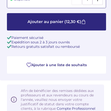
Camille PÉPIN
Camille PÉPIN
Voir tous les articles
Ajouter au panier
(12,30 €)
Jean-Baptiste ROBIN
Jean-Baptiste ROBIN
Oscar STRASNOY
Oscar STRASNOY
Paiement sécurisé
Expédition sous 2 à 3 jours ouvrés
Germaine TAILLEFERRE
Germaine TAILLEFERRE
Retours gratuits satisfait ou remboursé
Dimitri TCHESNOKOV
Dimitri TCHESNOKOV
Ajouter à une liste de souhaits
Fabien TOUCHARD
Fabien TOUCHARD
Jean-François VERDIER
Jean-François VERDIER
Fabien WAKSMAN
Fabien WAKSMAN
Afin de bénéficier des remises dédiées aux
professeurs et aux revendeurs au cours de
l'année, veuillez nous envoyer votre
Pierre WISSMER
Pierre WISSMER
justificatif de statut dans votre compte
clients, à la rubrique
Compte Professionnel
Pascal ZAVARO
Pascal ZAVARO