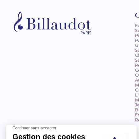
C
F
S
P
P
G
S
C
S
P
C
C
A
M
O
L
M
J
B
É
R