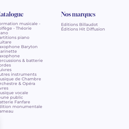
atalogue
Nos marques
ormation musicale -
Editions Billaudot
olfège - Théorie
Éditions Hit Diffusion
iano
artitions piano
uitare
axophone Baryton
larinette
axophone
ercussions & batterie
ordes
uivres
utres instruments
usique de Chambre
rchestre & Opéra
ivres
usique vocale
eune public
atterie Fanfare
dition monumentale
ameau