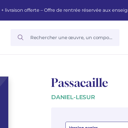
M + livraison offerte – Offre de rentrée réservée aux en
Passacaille
DANIEL-LESUR
Version papier