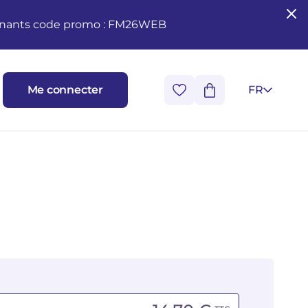
seignants code promo : FM26WEB
Me connecter
FR