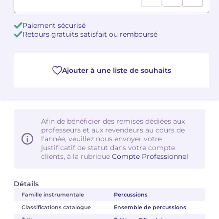
Camille PÉPIN
Camille PÉPIN
Voir tous les articles
Paiement sécurisé
Retours gratuits satisfait ou remboursé
Jean-Baptiste ROBIN
Jean-Baptiste ROBIN
Oscar STRASNOY
Oscar STRASNOY
Ajouter à une liste de souhaits
Germaine TAILLEFERRE
Germaine TAILLEFERRE
Dimitri TCHESNOKOV
Dimitri TCHESNOKOV
Afin de bénéficier des remises dédiées aux
professeurs et aux revendeurs au cours de
Fabien TOUCHARD
Fabien TOUCHARD
l'année, veuillez nous envoyer votre
justificatif de statut dans votre compte
Jean-François VERDIER
Jean-François VERDIER
clients, à la rubrique
Compte Professionnel
Fabien WAKSMAN
Fabien WAKSMAN
Détails
Famille instrumentale
Percussions
Pierre WISSMER
Pierre WISSMER
Classifications catalogue
Ensemble de percussions
Pascal ZAVARO
Pascal ZAVARO