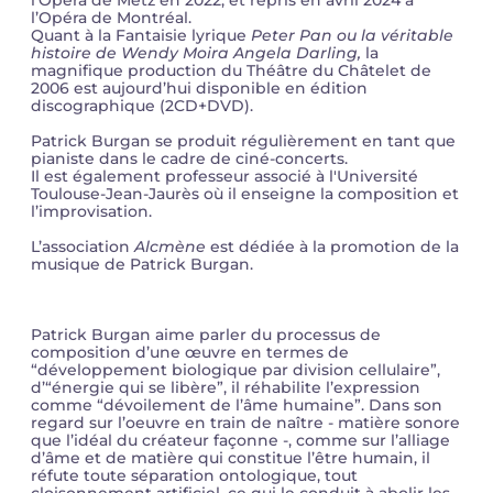
l’Opéra de Metz en 2022, et repris en avril 2024 à
l’Opéra de Montréal.
Quant à la Fantaisie lyrique
Peter Pan ou la véritable
histoire de Wendy Moira Angela Darling,
la
magnifique production du Théâtre du Châtelet de
2006 est aujourd’hui disponible en édition
discographique (2CD+DVD).
Patrick Burgan se produit régulièrement en tant que
pianiste dans le cadre de ciné-concerts.
Il est également professeur associé à l'Université
Toulouse-Jean-Jaurès où il enseigne la composition et
l’improvisation.
L’association
Alcmène
est dédiée à la promotion de la
musique de Patrick Burgan.
Patrick Burgan aime parler du processus de
composition d’une œuvre en termes de
“développement biologique par division cellulaire”,
d’“énergie qui se libère”, il réhabilite l’expression
comme “dévoilement de l’âme humaine”. Dans son
regard sur l’oeuvre en train de naître - matière sonore
que l’idéal du créateur façonne -, comme sur l’alliage
d’âme et de matière qui constitue l’être humain, il
réfute toute séparation ontologique, tout