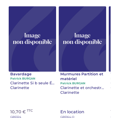
Bavardage
Murmures Partition et
Thè
matériel
Patrick BURGAN
Patr
Clarinette Si b seule Études clarinette Si b
Clar
Patrick BURGAN
Clarinette
Clarinette et orchestre ou ensemble
Clar
Clarinette
TTC
10,70 €
En location
17,
GB5324
GB5164-O
GB70