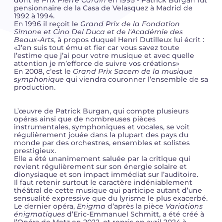
dont le Prix
Pierre Cardin
en 1995 - Patrick Burgan fut
pensionnaire de la Casa de Velasquez à Madrid de
1992 à 1994.
Camille PÉPIN
Camille PÉPIN
En 1996 il reçoit le
Voir tous les articles
Grand Prix de la Fondation
Simone et Cino Del Duca et de l'Académie des
Beaux-Arts
, à propos duquel Henri Dutilleux lui écrit :
Jean-Baptiste ROBIN
Jean-Baptiste ROBIN
«J’en suis tout ému et fier car vous savez toute
l’estime que j’ai pour votre musique et avec quelle
attention je m’efforce de suivre vos créations»
Oscar STRASNOY
Oscar STRASNOY
En 2008, c’est le
Grand Prix Sacem de la m
usique
symphonique
qui viendra couronner l’ensemble de sa
production.
Germaine TAILLEFERRE
Germaine TAILLEFERRE
Dimitri TCHESNOKOV
Dimitri TCHESNOKOV
L’œuvre de Patrick Burgan, qui compte plusieurs
opéras ainsi que de nombreuses pièces
instrumentales, symphoniques et vocales, se voit
Fabien TOUCHARD
Fabien TOUCHARD
régulièrement jouée dans la plupart des pays du
monde par des orchestres, ensembles et solistes
prestigieux.
Jean-François VERDIER
Jean-François VERDIER
Elle a été unanimement saluée par la critique qui
revient régulièrement sur son énergie solaire et
dionysiaque et son impact immédiat sur l’auditoire.
Fabien WAKSMAN
Fabien WAKSMAN
Il faut retenir surtout le caractère indéniablement
théâtral de cette musique qui participe autant d’une
sensualité expressive que du lyrisme le plus exacerbé.
Pierre WISSMER
Pierre WISSMER
Le dernier opéra,
Enigma
d’après la pièce
Variations
énigmatiques
d’Eric-Emmanuel Schmitt, a été créé à
Pascal ZAVARO
Pascal ZAVARO