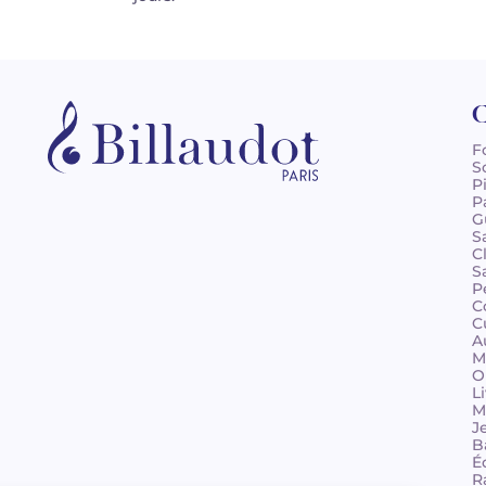
C
F
S
P
P
G
S
C
S
P
C
C
A
M
O
L
M
J
B
É
R