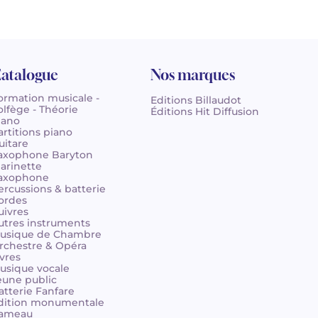
atalogue
Nos marques
ormation musicale -
Editions Billaudot
olfège - Théorie
Éditions Hit Diffusion
iano
artitions piano
uitare
axophone Baryton
larinette
axophone
ercussions & batterie
ordes
uivres
utres instruments
usique de Chambre
rchestre & Opéra
ivres
usique vocale
eune public
atterie Fanfare
dition monumentale
ameau