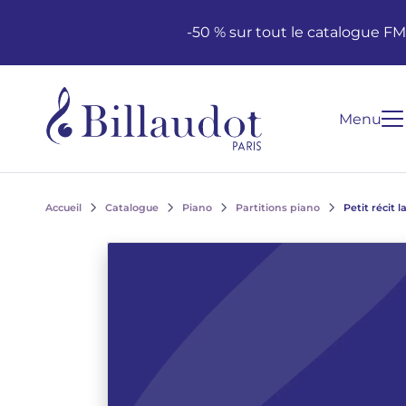
Aller au contenu
Aller à la navigation principale
-50 % sur tout le catalogue F
Menu
Accueil
Catalogue
Piano
Partitions piano
Petit récit 