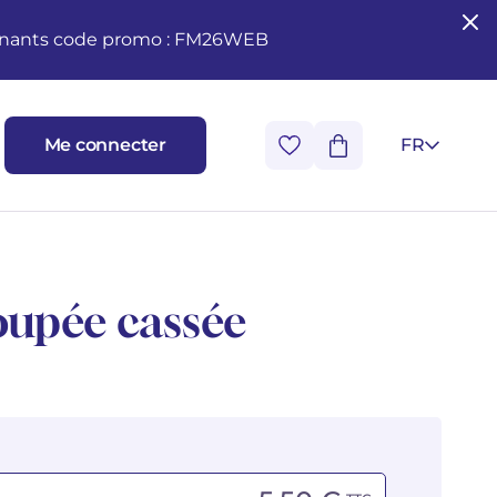
seignants code promo : FM26WEB
Me connecter
FR
poupée cassée