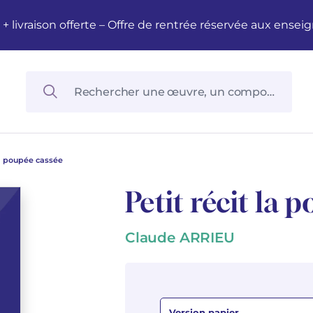
M + livraison offerte – Offre de rentrée réservée aux en
la poupée cassée
Petit récit la 
Claude ARRIEU
Version papier