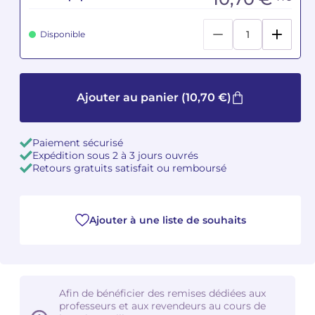
Camille PÉPIN
Camille PÉPIN
Voir tous les articles
Disponible
Jean-Baptiste ROBIN
Jean-Baptiste ROBIN
Oscar STRASNOY
Oscar STRASNOY
Ajouter au panier
(10,70 €)
Germaine TAILLEFERRE
Germaine TAILLEFERRE
Paiement sécurisé
Expédition sous 2 à 3 jours ouvrés
Dimitri TCHESNOKOV
Dimitri TCHESNOKOV
Retours gratuits satisfait ou remboursé
Fabien TOUCHARD
Fabien TOUCHARD
Jean-François VERDIER
Jean-François VERDIER
Ajouter à une liste de souhaits
Fabien WAKSMAN
Fabien WAKSMAN
Pierre WISSMER
Pierre WISSMER
Afin de bénéficier des remises dédiées aux
professeurs et aux revendeurs au cours de
Pascal ZAVARO
Pascal ZAVARO