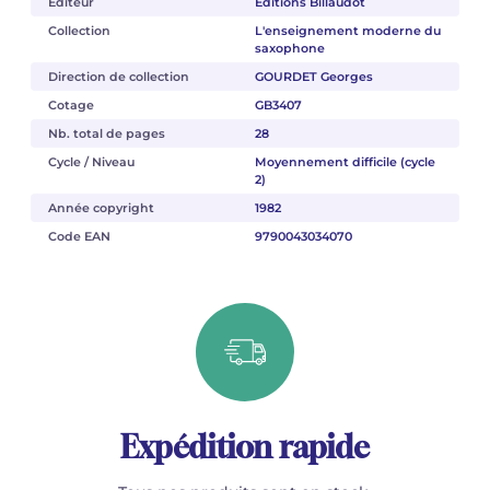
Éditeur
Éditions Billaudot
Collection
L'enseignement moderne du
saxophone
Direction de collection
GOURDET Georges
Cotage
GB3407
Nb. total de pages
28
Cycle / Niveau
Moyennement difficile (cycle
2)
Année copyright
1982
Code EAN
9790043034070
Expédition rapide