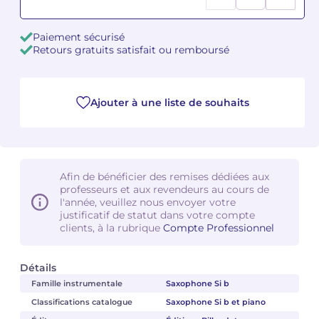
Camille PÉPIN
Camille PÉPIN
Voir tous les articles
Paiement sécurisé
Retours gratuits satisfait ou remboursé
Jean-Baptiste ROBIN
Jean-Baptiste ROBIN
Oscar STRASNOY
Oscar STRASNOY
Ajouter à une liste de souhaits
Germaine TAILLEFERRE
Germaine TAILLEFERRE
Dimitri TCHESNOKOV
Dimitri TCHESNOKOV
Afin de bénéficier des remises dédiées aux
professeurs et aux revendeurs au cours de
Fabien TOUCHARD
Fabien TOUCHARD
l'année, veuillez nous envoyer votre
justificatif de statut dans votre compte
Jean-François VERDIER
Jean-François VERDIER
clients, à la rubrique
Compte Professionnel
Fabien WAKSMAN
Fabien WAKSMAN
Détails
Famille instrumentale
Saxophone Si b
Pierre WISSMER
Pierre WISSMER
Classifications catalogue
Saxophone Si b et piano
Pascal ZAVARO
Pascal ZAVARO