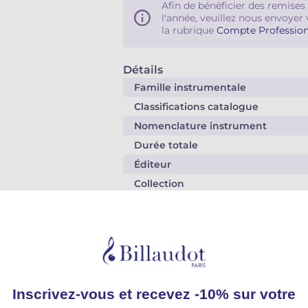
Afin de bénéficier des remises
l'année, veuillez nous envoyer 
la rubrique
Compte Profession
Détails
Famille instrumentale
Classifications catalogue
Nomenclature instrument
Durée totale
Éditeur
Collection
Direction de collection
Cotage
Nb. total de pages
Cycle / Niveau
Public concerné
Année copyright