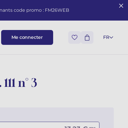
seignants code promo : FM26WEB
Me connecter
FR
 111 n° 3