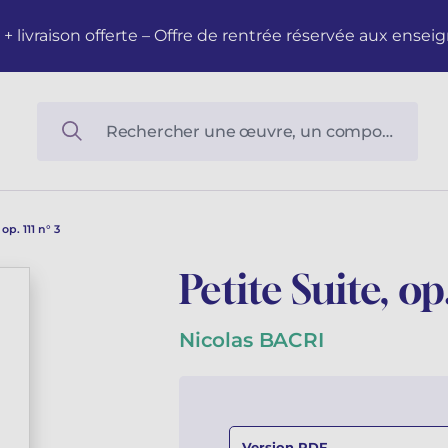
M + livraison offerte – Offre de rentrée réservée aux en
op. 111 n° 3
Petite Suite, op.
Nicolas BACRI
Version PDF