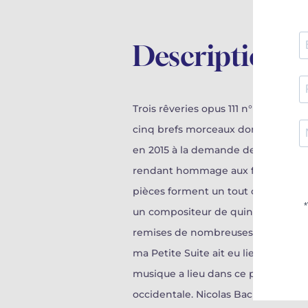
Description
Trois rêveries opus 111 n° 2 propose
cinq brefs morceaux dont les quatr
en 2015 à la demande de Frédéric Ch
rendant hommage aux facéties des c
pièces forment un tout cher à mon c
un compositeur de quinze-seize ans.
remises de nombreuses fois sur le m
ma Petite Suite ait eu lieu à Bang
musique a lieu dans ce pays, qui, c
occidentale. Nicolas Bacri