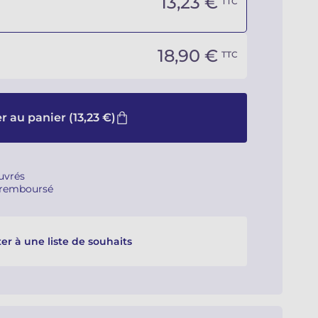
13,23 €
TTC
18,90 €
TTC
r au panier
(13,23 €)
ouvrés
u remboursé
er à une liste de souhaits