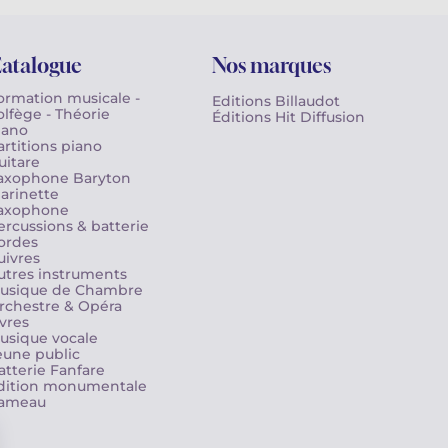
atalogue
Nos marques
ormation musicale -
Editions Billaudot
olfège - Théorie
Éditions Hit Diffusion
iano
artitions piano
uitare
axophone Baryton
larinette
axophone
ercussions & batterie
ordes
uivres
utres instruments
usique de Chambre
rchestre & Opéra
ivres
usique vocale
eune public
atterie Fanfare
dition monumentale
ameau