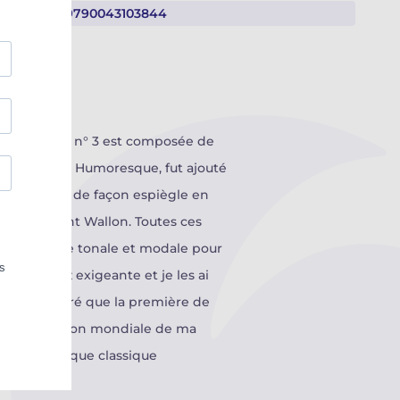
9790043103844
Suite opus 111 n° 3 est composée de
e cinquième, Humoresque, fut ajouté
re le cycle, de façon espiègle en
s le Brabant Wallon. Toutes ces
ns l’écriture tonale et modale pour
ière assez exigeante et je les ai
ureux et honoré que la première de
 qu’une création mondiale de ma
 sur la musique classique