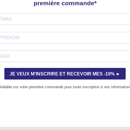
Code EAN
 trois exercices de style (Debussy, Ireland et Grieg) et Petite 
e premiers existent pour piano seul aux éditions Billaudot ; l
atoux, directeur de la collection consacrée à la flûte, pour clo
hats que j’avais adoptés lorsque je vécus à la campagne, dan
œur, car elles illustrent les premiers pas déjà très assurés da
 Elles font déjà une place au lyrisme et au contrepoint de man
étier afin d’en affiner le plus possible l’écriture. Je suis he
kok par deux musiciens professionnels. C’est la première fois
omme tous les pays d’Asie, semble se polariser de plus en plus