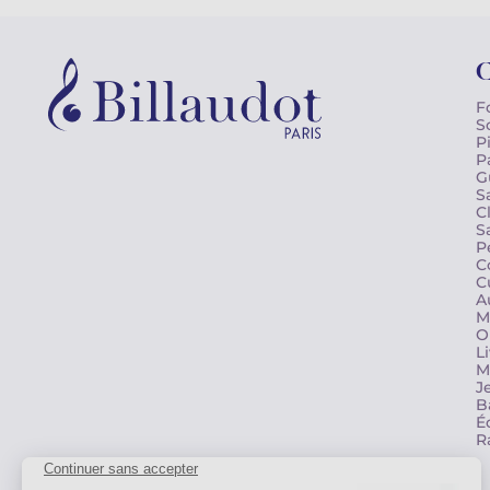
C
F
S
P
P
G
S
C
S
P
C
C
A
M
O
L
M
J
B
É
R