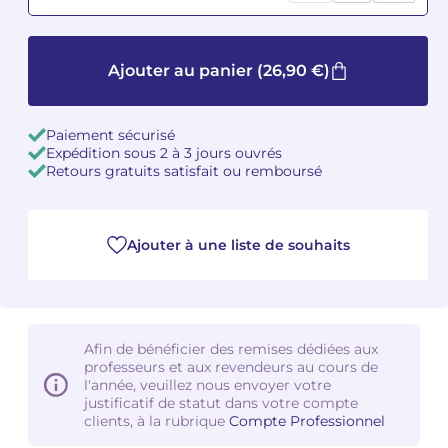
Camille PÉPIN
Camille PÉPIN
Voir tous les articles
Ajouter au panier
(26,90 €)
Jean-Baptiste ROBIN
Jean-Baptiste ROBIN
Oscar STRASNOY
Oscar STRASNOY
Paiement sécurisé
Expédition sous 2 à 3 jours ouvrés
Retours gratuits satisfait ou remboursé
Germaine TAILLEFERRE
Germaine TAILLEFERRE
Dimitri TCHESNOKOV
Dimitri TCHESNOKOV
Ajouter à une liste de souhaits
Fabien TOUCHARD
Fabien TOUCHARD
Jean-François VERDIER
Jean-François VERDIER
Afin de bénéficier des remises dédiées aux
Fabien WAKSMAN
Fabien WAKSMAN
professeurs et aux revendeurs au cours de
l'année, veuillez nous envoyer votre
Pierre WISSMER
Pierre WISSMER
justificatif de statut dans votre compte
clients, à la rubrique
Compte Professionnel
Pascal ZAVARO
Pascal ZAVARO