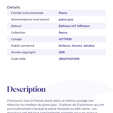
Détails
Famille instrumentale
Piano
Nomenclature instrument
piano jazz
Éditeur
Éditions HIT Diffusion
Collection
Rama
Cotage
HIT70139
Public concerné
Enfants, Jeunes, Adultes
Année copyright
2016
Code EAN
3554270270139
Description
Pianorama Jazz in France réunit dans un même ouvrage une
sélection du meilleur du piano jazz : 12 pièces de 12 pianistes qui ont
particulièrement marqué la scène française au XXIe siècle ; ces
morceaux ont été tout spécialement arrangés pour les niveaux