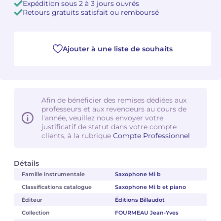
Expédition sous 2 à 3 jours ouvrés
Retours gratuits satisfait ou remboursé
Camille PÉPIN
Camille PÉPIN
Voir tous les articles
Jean-Baptiste ROBIN
Jean-Baptiste ROBIN
Ajouter à une liste de souhaits
Oscar STRASNOY
Oscar STRASNOY
Germaine TAILLEFERRE
Germaine TAILLEFERRE
Afin de bénéficier des remises dédiées aux
professeurs et aux revendeurs au cours de
Dimitri TCHESNOKOV
Dimitri TCHESNOKOV
l'année, veuillez nous envoyer votre
justificatif de statut dans votre compte
Fabien TOUCHARD
Fabien TOUCHARD
clients, à la rubrique
Compte Professionnel
Jean-François VERDIER
Jean-François VERDIER
Détails
Famille instrumentale
Saxophone Mi b
Fabien WAKSMAN
Fabien WAKSMAN
Classifications catalogue
Saxophone Mi b et piano
Pierre WISSMER
Pierre WISSMER
Éditeur
Éditions Billaudot
Collection
FOURMEAU Jean-Yves
Pascal ZAVARO
Pascal ZAVARO