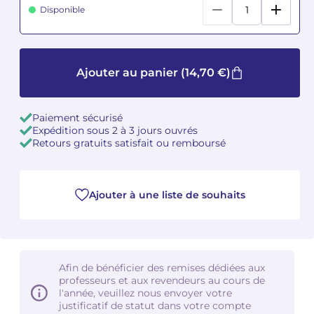
Disponible
Camille PÉPIN
Camille PÉPIN
Voir tous les articles
Jean-Baptiste ROBIN
Jean-Baptiste ROBIN
Ajouter au panier
(14,70 €)
Oscar STRASNOY
Oscar STRASNOY
Paiement sécurisé
Germaine TAILLEFERRE
Germaine TAILLEFERRE
Expédition sous 2 à 3 jours ouvrés
Retours gratuits satisfait ou remboursé
Dimitri TCHESNOKOV
Dimitri TCHESNOKOV
Fabien TOUCHARD
Fabien TOUCHARD
Ajouter à une liste de souhaits
Jean-François VERDIER
Jean-François VERDIER
Fabien WAKSMAN
Fabien WAKSMAN
Afin de bénéficier des remises dédiées aux
professeurs et aux revendeurs au cours de
Pierre WISSMER
Pierre WISSMER
l'année, veuillez nous envoyer votre
justificatif de statut dans votre compte
Pascal ZAVARO
Pascal ZAVARO