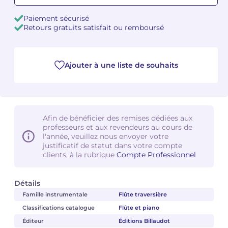
Paiement sécurisé
Camille PÉPIN
Camille PÉPIN
Voir tous les articles
Retours gratuits satisfait ou remboursé
Jean-Baptiste ROBIN
Jean-Baptiste ROBIN
Ajouter à une liste de souhaits
Oscar STRASNOY
Oscar STRASNOY
Germaine TAILLEFERRE
Germaine TAILLEFERRE
Dimitri TCHESNOKOV
Dimitri TCHESNOKOV
Afin de bénéficier des remises dédiées aux
professeurs et aux revendeurs au cours de
Fabien TOUCHARD
Fabien TOUCHARD
l'année, veuillez nous envoyer votre
justificatif de statut dans votre compte
clients, à la rubrique
Compte Professionnel
Jean-François VERDIER
Jean-François VERDIER
Fabien WAKSMAN
Fabien WAKSMAN
Détails
Famille instrumentale
Flûte traversière
Pierre WISSMER
Pierre WISSMER
Classifications catalogue
Flûte et piano
Éditeur
Éditions Billaudot
Pascal ZAVARO
Pascal ZAVARO