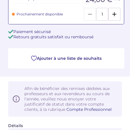
Camille PÉPIN
Camille PÉPIN
Voir tous les articles
Prochainement disponible
Jean-Baptiste ROBIN
Jean-Baptiste ROBIN
Paiement sécurisé
Retours gratuits satisfait ou remboursé
Oscar STRASNOY
Oscar STRASNOY
Germaine TAILLEFERRE
Germaine TAILLEFERRE
Ajouter à une liste de souhaits
Dimitri TCHESNOKOV
Dimitri TCHESNOKOV
Fabien TOUCHARD
Fabien TOUCHARD
Afin de bénéficier des remises dédiées aux
Jean-François VERDIER
Jean-François VERDIER
professeurs et aux revendeurs au cours de
l'année, veuillez nous envoyer votre
Fabien WAKSMAN
Fabien WAKSMAN
justificatif de statut dans votre compte
clients, à la rubrique
Compte Professionnel
Pierre WISSMER
Pierre WISSMER
Détails
Pascal ZAVARO
Pascal ZAVARO