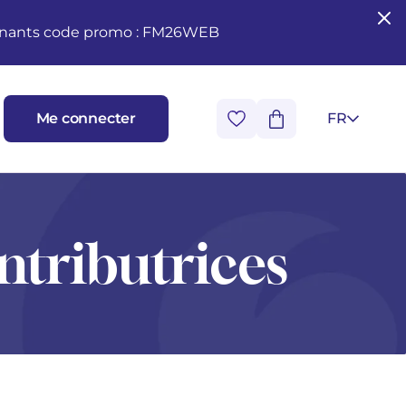
seignants code promo : FM26WEB
Me connecter
FR
ntributrices