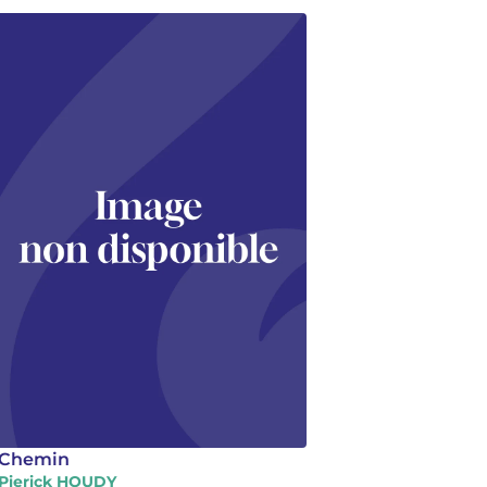
Chemin
Pierick HOUDY