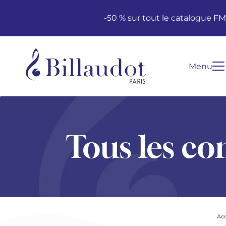
Aller au contenu
Aller à la navigation principale
-50 % sur tout le catalogue F
Menu
Tous les co
Acc