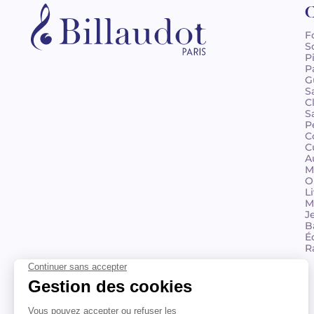
C
F
S
P
P
G
S
C
S
P
C
C
A
M
O
L
M
J
B
É
R