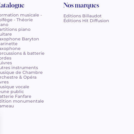
atalogue
Nos marques
ormation musicale -
Editions Billaudot
olfège - Théorie
Éditions Hit Diffusion
iano
artitions piano
uitare
axophone Baryton
larinette
axophone
ercussions & batterie
ordes
uivres
utres instruments
usique de Chambre
rchestre & Opéra
ivres
usique vocale
eune public
atterie Fanfare
dition monumentale
ameau