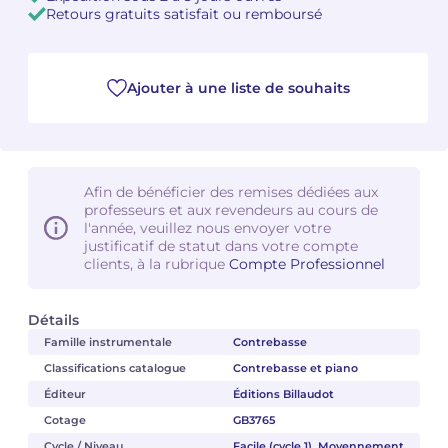
Retours gratuits satisfait ou remboursé
Camille PÉPIN
Camille PÉPIN
Voir tous les articles
Jean-Baptiste ROBIN
Jean-Baptiste ROBIN
Ajouter à une liste de souhaits
Oscar STRASNOY
Oscar STRASNOY
Germaine TAILLEFERRE
Germaine TAILLEFERRE
Afin de bénéficier des remises dédiées aux
professeurs et aux revendeurs au cours de
Dimitri TCHESNOKOV
Dimitri TCHESNOKOV
l'année, veuillez nous envoyer votre
justificatif de statut dans votre compte
clients, à la rubrique
Compte Professionnel
Fabien TOUCHARD
Fabien TOUCHARD
Jean-François VERDIER
Jean-François VERDIER
Détails
Famille instrumentale
Contrebasse
Fabien WAKSMAN
Fabien WAKSMAN
Classifications catalogue
Contrebasse et piano
Éditeur
Éditions Billaudot
Pierre WISSMER
Pierre WISSMER
Cotage
GB3765
Pascal ZAVARO
Pascal ZAVARO
Cycle / Niveau
Facile (cycle 1), Moyennement