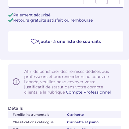
Camille PÉPIN
Camille PÉPIN
Voir tous les articles
Paiement sécurisé
Retours gratuits satisfait ou remboursé
Jean-Baptiste ROBIN
Jean-Baptiste ROBIN
Oscar STRASNOY
Oscar STRASNOY
Ajouter à une liste de souhaits
Germaine TAILLEFERRE
Germaine TAILLEFERRE
Dimitri TCHESNOKOV
Dimitri TCHESNOKOV
Afin de bénéficier des remises dédiées aux
professeurs et aux revendeurs au cours de
Fabien TOUCHARD
Fabien TOUCHARD
l'année, veuillez nous envoyer votre
justificatif de statut dans votre compte
Jean-François VERDIER
Jean-François VERDIER
clients, à la rubrique
Compte Professionnel
Fabien WAKSMAN
Fabien WAKSMAN
Détails
Famille instrumentale
Clarinette
Pierre WISSMER
Pierre WISSMER
Classifications catalogue
Clarinette et piano
Pascal ZAVARO
Pascal ZAVARO