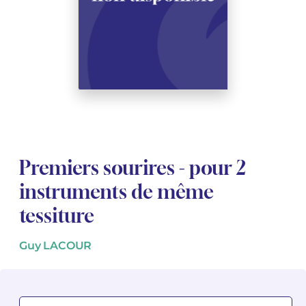
Voir tous les articles
Voir tous les articles
Cours complets avec instruments
Autres instruments
Harmonica
Orchestres à vents
Voix
Livrets d'opéra
Marc-André DALBAVIE
Marc-André DALBAVIE
Voir tous les articles
Voir tous les articles
Ukulélé
Musique de Chambre
Orchestres de jeunes
Vincent DAVID
Vincent DAVID
Voir tous les articles
Clavier synthétiseur
Orchestre & Opéra
Concerto
Fernande DECRUCK
Fernande DECRUCK
Voir tous les articles
Voir tous les articles
Voir tous les articles
Musique concertante
Livres
Thierry ESCAICH
Thierry ESCAICH
Musique vocale
Graciane FINZI
Graciane FINZI
Voir tous les articles
Premiers sourires - pour 2
Jeune public
Anthony GIRARD
Anthony GIRARD
Voir tous les articles
instruments de même
tessiture
Batterie Fanfare
Philippe LEROUX
Philippe LEROUX
Édition monumentale Rameau
Martin MATALON
Martin MATALON
Guy LACOUR
Variété
Maurice OHANA
Maurice OHANA
Clara OLIVARES
Clara OLIVARES