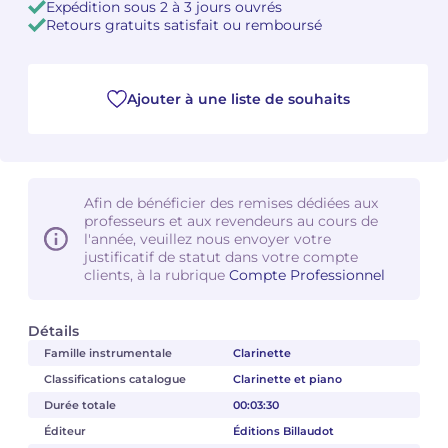
Expédition sous 2 à 3 jours ouvrés
Retours gratuits satisfait ou remboursé
Camille PÉPIN
Camille PÉPIN
Voir tous les articles
Jean-Baptiste ROBIN
Jean-Baptiste ROBIN
Ajouter à une liste de souhaits
Oscar STRASNOY
Oscar STRASNOY
Germaine TAILLEFERRE
Germaine TAILLEFERRE
Afin de bénéficier des remises dédiées aux
professeurs et aux revendeurs au cours de
Dimitri TCHESNOKOV
Dimitri TCHESNOKOV
l'année, veuillez nous envoyer votre
justificatif de statut dans votre compte
Fabien TOUCHARD
Fabien TOUCHARD
clients, à la rubrique
Compte Professionnel
Jean-François VERDIER
Jean-François VERDIER
Détails
Famille instrumentale
Clarinette
Fabien WAKSMAN
Fabien WAKSMAN
Classifications catalogue
Clarinette et piano
Pierre WISSMER
Pierre WISSMER
Durée totale
00:03:30
Éditeur
Éditions Billaudot
Pascal ZAVARO
Pascal ZAVARO