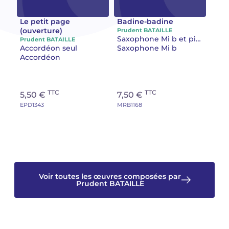
Camille PÉPIN
Camille PÉPIN
Le petit page
Badine-badine
Voir tous les articles
(ouverture)
Prudent BATAILLE
Saxophone Mi b et piano
Prudent BATAILLE
Jean-Baptiste ROBIN
Jean-Baptiste ROBIN
Accordéon seul
Saxophone Mi b
Accordéon
Oscar STRASNOY
Oscar STRASNOY
Germaine TAILLEFERRE
Germaine TAILLEFERRE
TTC
TTC
5,50 €
7,50 €
EPD1343
MRB1168
Dimitri TCHESNOKOV
Dimitri TCHESNOKOV
Fabien TOUCHARD
Fabien TOUCHARD
Jean-François VERDIER
Jean-François VERDIER
Voir toutes les œuvres composées par
Fabien WAKSMAN
Fabien WAKSMAN
Prudent BATAILLE
Pierre WISSMER
Pierre WISSMER
Pascal ZAVARO
Pascal ZAVARO