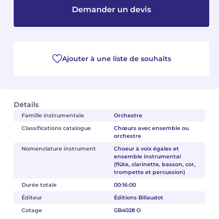
Demander un devis
Camille PÉPIN
Camille PÉPIN
Voir tous les articles
Jean-Baptiste ROBIN
Jean-Baptiste ROBIN
Ajouter à une liste de souhaits
Oscar STRASNOY
Oscar STRASNOY
Germaine TAILLEFERRE
Germaine TAILLEFERRE
Détails
Dimitri TCHESNOKOV
Dimitri TCHESNOKOV
Famille instrumentale
Orchestre
Classifications catalogue
Chœurs avec ensemble ou
Fabien TOUCHARD
Fabien TOUCHARD
orchestre
Nomenclature instrument
Choeur à voix égales et
Jean-François VERDIER
Jean-François VERDIER
ensemble instrumental
(flûte, clarinette, basson, cor,
trompette et percussion)
Fabien WAKSMAN
Fabien WAKSMAN
Durée totale
00:16:00
Pierre WISSMER
Pierre WISSMER
Éditeur
Éditions Billaudot
Cotage
GB4028 O
Pascal ZAVARO
Pascal ZAVARO