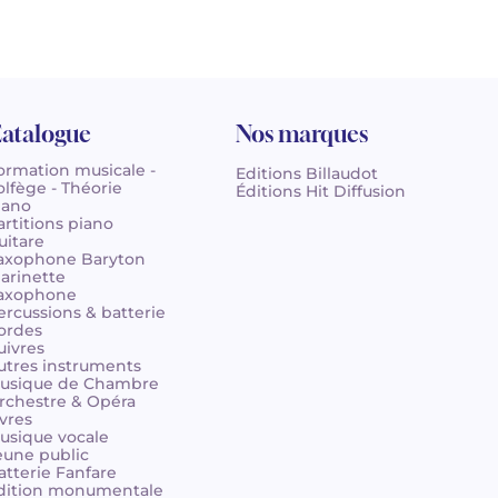
atalogue
Nos marques
ormation musicale -
Editions Billaudot
olfège - Théorie
Éditions Hit Diffusion
iano
artitions piano
uitare
axophone Baryton
larinette
axophone
ercussions & batterie
ordes
uivres
utres instruments
usique de Chambre
rchestre & Opéra
ivres
usique vocale
eune public
atterie Fanfare
dition monumentale