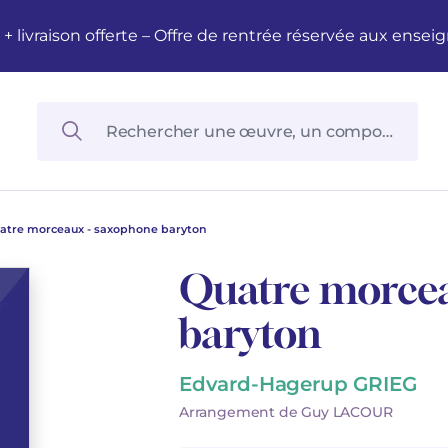
M + livraison offerte – Offre de rentrée réservée aux en
atre morceaux - saxophone baryton
Quatre morcea
baryton
Edvard-Hagerup GRIEG
Arrangement de Guy LACOUR