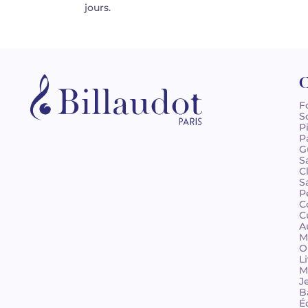
jours.
C
F
S
P
P
G
S
C
S
P
C
C
A
M
O
L
M
J
B
É