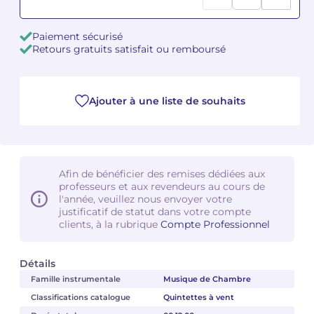
Camille PÉPIN
Camille PÉPIN
Voir tous les articles
Paiement sécurisé
Retours gratuits satisfait ou remboursé
Jean-Baptiste ROBIN
Jean-Baptiste ROBIN
Oscar STRASNOY
Oscar STRASNOY
Ajouter à une liste de souhaits
Germaine TAILLEFERRE
Germaine TAILLEFERRE
Dimitri TCHESNOKOV
Dimitri TCHESNOKOV
Afin de bénéficier des remises dédiées aux
professeurs et aux revendeurs au cours de
Fabien TOUCHARD
Fabien TOUCHARD
l'année, veuillez nous envoyer votre
justificatif de statut dans votre compte
Jean-François VERDIER
Jean-François VERDIER
clients, à la rubrique
Compte Professionnel
Fabien WAKSMAN
Fabien WAKSMAN
Détails
Famille instrumentale
Musique de Chambre
Pierre WISSMER
Pierre WISSMER
Classifications catalogue
Quintettes à vent
Pascal ZAVARO
Pascal ZAVARO