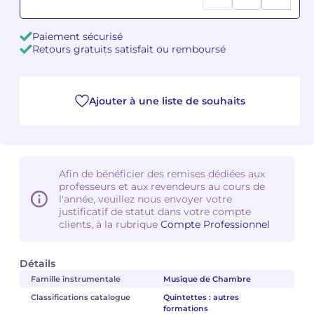
Camille PÉPIN
Camille PÉPIN
Voir tous les articles
Paiement sécurisé
Retours gratuits satisfait ou remboursé
Jean-Baptiste ROBIN
Jean-Baptiste ROBIN
Oscar STRASNOY
Oscar STRASNOY
Ajouter à une liste de souhaits
Germaine TAILLEFERRE
Germaine TAILLEFERRE
Dimitri TCHESNOKOV
Dimitri TCHESNOKOV
Afin de bénéficier des remises dédiées aux
professeurs et aux revendeurs au cours de
Fabien TOUCHARD
Fabien TOUCHARD
l'année, veuillez nous envoyer votre
justificatif de statut dans votre compte
Jean-François VERDIER
Jean-François VERDIER
clients, à la rubrique
Compte Professionnel
Fabien WAKSMAN
Fabien WAKSMAN
Détails
Famille instrumentale
Musique de Chambre
Pierre WISSMER
Pierre WISSMER
Classifications catalogue
Quintettes : autres
formations
Pascal ZAVARO
Pascal ZAVARO