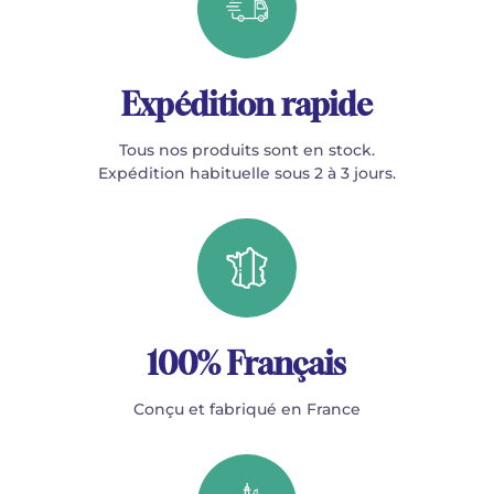
Camille PÉPIN
Camille PÉPIN
Voir tous les articles
Jean-Baptiste ROBIN
Jean-Baptiste ROBIN
Expédition rapide
Oscar STRASNOY
Oscar STRASNOY
Tous nos produits sont en stock.
Expédition habituelle sous 2 à 3 jours.
Germaine TAILLEFERRE
Germaine TAILLEFERRE
Dimitri TCHESNOKOV
Dimitri TCHESNOKOV
Fabien TOUCHARD
Fabien TOUCHARD
Jean-François VERDIER
Jean-François VERDIER
100% Français
Fabien WAKSMAN
Fabien WAKSMAN
Conçu et fabriqué en France
Pierre WISSMER
Pierre WISSMER
Pascal ZAVARO
Pascal ZAVARO