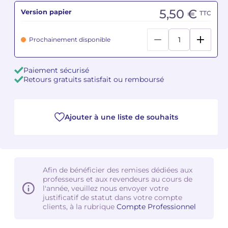
5,50 €
Version papier
TTC
Camille PÉPIN
Camille PÉPIN
Voir tous les articles
Prochainement disponible
Jean-Baptiste ROBIN
Jean-Baptiste ROBIN
Oscar STRASNOY
Oscar STRASNOY
Paiement sécurisé
Retours gratuits satisfait ou remboursé
Germaine TAILLEFERRE
Germaine TAILLEFERRE
Dimitri TCHESNOKOV
Dimitri TCHESNOKOV
Ajouter à une liste de souhaits
Fabien TOUCHARD
Fabien TOUCHARD
Jean-François VERDIER
Jean-François VERDIER
Afin de bénéficier des remises dédiées aux
professeurs et aux revendeurs au cours de
Fabien WAKSMAN
Fabien WAKSMAN
l'année, veuillez nous envoyer votre
justificatif de statut dans votre compte
Pierre WISSMER
Pierre WISSMER
clients, à la rubrique
Compte Professionnel
Pascal ZAVARO
Pascal ZAVARO