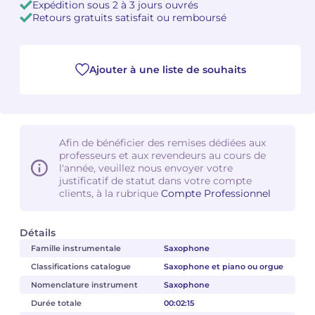
Expédition sous 2 à 3 jours ouvrés
Retours gratuits satisfait ou remboursé
Camille PÉPIN
Camille PÉPIN
Voir tous les articles
Jean-Baptiste ROBIN
Jean-Baptiste ROBIN
Ajouter à une liste de souhaits
Oscar STRASNOY
Oscar STRASNOY
Germaine TAILLEFERRE
Germaine TAILLEFERRE
Afin de bénéficier des remises dédiées aux
professeurs et aux revendeurs au cours de
Dimitri TCHESNOKOV
Dimitri TCHESNOKOV
l'année, veuillez nous envoyer votre
justificatif de statut dans votre compte
Fabien TOUCHARD
Fabien TOUCHARD
clients, à la rubrique
Compte Professionnel
Jean-François VERDIER
Jean-François VERDIER
Détails
Famille instrumentale
Saxophone
Fabien WAKSMAN
Fabien WAKSMAN
Classifications catalogue
Saxophone et piano ou orgue
Pierre WISSMER
Pierre WISSMER
Nomenclature instrument
Saxophone
Durée totale
00:02:15
Pascal ZAVARO
Pascal ZAVARO