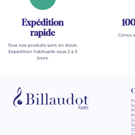
Expédition
100
rapide
Conçu e
Tous nos produits sont en stock.
Expédition habituelle sous 2 à 3
jours.
C
F
S
P
P
G
S
C
S