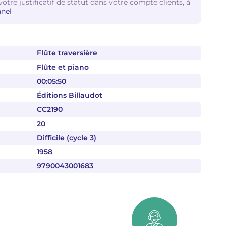
votre justificatif de statut dans votre compte clients, à
nel
Flûte traversière
Flûte et piano
00:05:50
Éditions Billaudot
CC2190
20
Difficile (cycle 3)
1958
9790043001683