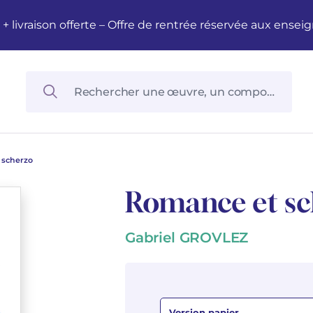
M + livraison offerte – Offre de rentrée réservée aux en
 scherzo
Romance et sc
Gabriel GROVLEZ
Version papier