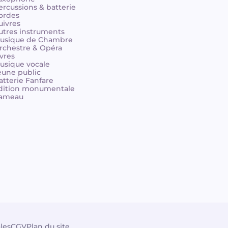
ercussions & batterie
ordes
uivres
utres instruments
usique de Chambre
rchestre & Opéra
ivres
usique vocale
eune public
atterie Fanfare
dition monumentale
ameau
les
CGV
Plan du site