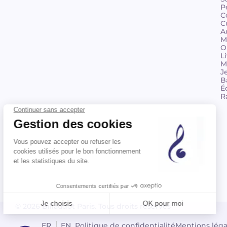
P
C
C
A
M
O
L
M
J
B
É
R
© 2026 Billaudot Paris. Tous droits réservés
FR
EN
Politique de confidentialité
Mentions léga