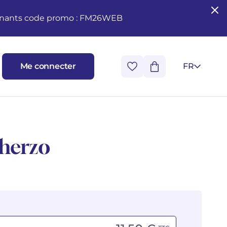
seignants code promo : FM26WEB
Me connecter
FR
herzo