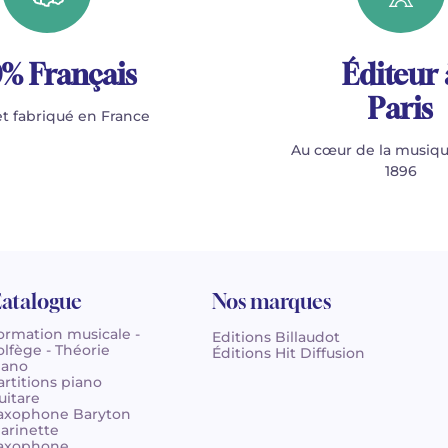
% Français
Éditeur 
Paris
t fabriqué en France
Au cœur de la musiqu
1896
atalogue
Nos marques
ormation musicale -
Editions Billaudot
olfège - Théorie
Éditions Hit Diffusion
iano
artitions piano
uitare
axophone Baryton
larinette
axophone