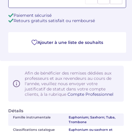
Camille PÉPIN
Camille PÉPIN
Voir tous les articles
Paiement sécurisé
Retours gratuits satisfait ou remboursé
Jean-Baptiste ROBIN
Jean-Baptiste ROBIN
Oscar STRASNOY
Oscar STRASNOY
Ajouter à une liste de souhaits
Germaine TAILLEFERRE
Germaine TAILLEFERRE
Dimitri TCHESNOKOV
Dimitri TCHESNOKOV
Afin de bénéficier des remises dédiées aux
professeurs et aux revendeurs au cours de
Fabien TOUCHARD
Fabien TOUCHARD
l'année, veuillez nous envoyer votre
justificatif de statut dans votre compte
Jean-François VERDIER
Jean-François VERDIER
clients, à la rubrique
Compte Professionnel
Fabien WAKSMAN
Fabien WAKSMAN
Détails
Famille instrumentale
Euphonium; Saxhorn; Tuba,
Pierre WISSMER
Pierre WISSMER
Trombone
Classifications catalogue
Euphonium ou saxhorn et
Pascal ZAVARO
Pascal ZAVARO