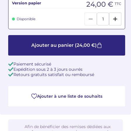
24,00 €
Version papier
TTC
Camille PÉPIN
Camille PÉPIN
Voir tous les articles
Disponible
Jean-Baptiste ROBIN
Jean-Baptiste ROBIN
Oscar STRASNOY
Oscar STRASNOY
Ajouter au panier
(24,00 €)
Germaine TAILLEFERRE
Germaine TAILLEFERRE
Paiement sécurisé
Dimitri TCHESNOKOV
Dimitri TCHESNOKOV
Expédition sous 2 à 3 jours ouvrés
Retours gratuits satisfait ou remboursé
Fabien TOUCHARD
Fabien TOUCHARD
Jean-François VERDIER
Jean-François VERDIER
Ajouter à une liste de souhaits
Fabien WAKSMAN
Fabien WAKSMAN
Pierre WISSMER
Pierre WISSMER
Afin de bénéficier des remises dédiées aux
Pascal ZAVARO
Pascal ZAVARO