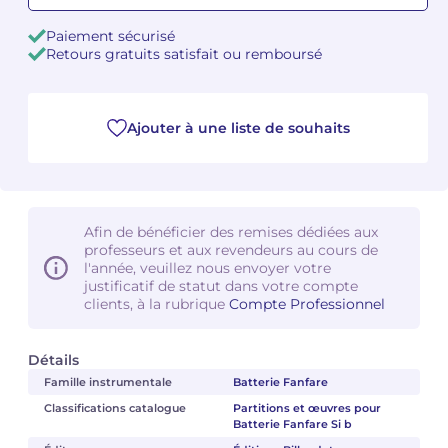
Paiement sécurisé
Camille PÉPIN
Camille PÉPIN
Voir tous les articles
Retours gratuits satisfait ou remboursé
Jean-Baptiste ROBIN
Jean-Baptiste ROBIN
Ajouter à une liste de souhaits
Oscar STRASNOY
Oscar STRASNOY
Germaine TAILLEFERRE
Germaine TAILLEFERRE
Dimitri TCHESNOKOV
Dimitri TCHESNOKOV
Afin de bénéficier des remises dédiées aux
professeurs et aux revendeurs au cours de
Fabien TOUCHARD
Fabien TOUCHARD
l'année, veuillez nous envoyer votre
justificatif de statut dans votre compte
clients, à la rubrique
Compte Professionnel
Jean-François VERDIER
Jean-François VERDIER
Fabien WAKSMAN
Fabien WAKSMAN
Détails
Famille instrumentale
Batterie Fanfare
Pierre WISSMER
Pierre WISSMER
Classifications catalogue
Partitions et œuvres pour
Batterie Fanfare Si b
Pascal ZAVARO
Pascal ZAVARO