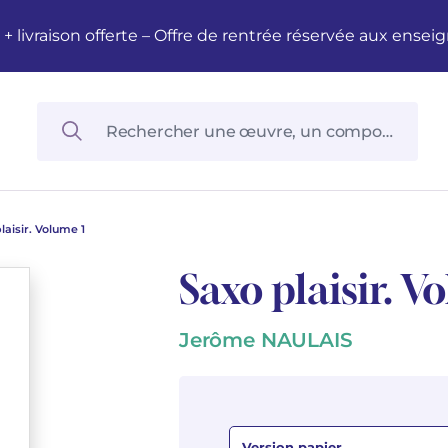
M + livraison offerte – Offre de rentrée réservée aux en
laisir. Volume 1
Saxo plaisir. V
Jerôme NAULAIS
Version papier