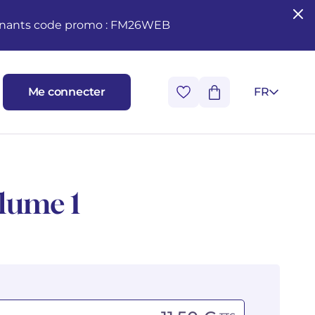
seignants code promo : FM26WEB
Me connecter
FR
olume 1