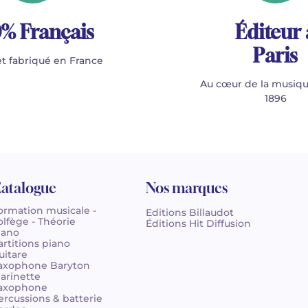
% Français
Éditeur 
Paris
t fabriqué en France
Au cœur de la musiqu
1896
atalogue
Nos marques
ormation musicale -
Editions Billaudot
olfège - Théorie
Éditions Hit Diffusion
iano
artitions piano
uitare
axophone Baryton
larinette
axophone
ercussions & batterie