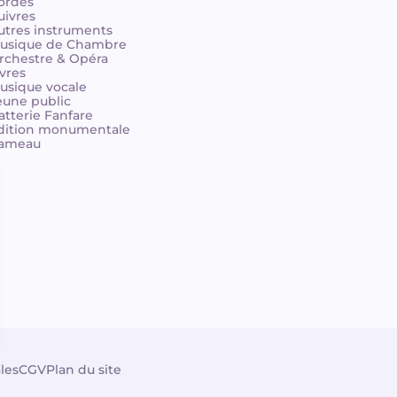
ordes
uivres
utres instruments
usique de Chambre
rchestre & Opéra
ivres
usique vocale
eune public
atterie Fanfare
dition monumentale
ameau
les
CGV
Plan du site