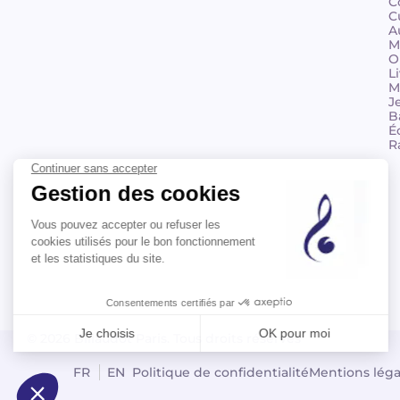
C
C
A
M
O
L
M
J
B
É
R
© 2026 Billaudot Paris. Tous droits réservés
FR
EN
Politique de confidentialité
Mentions léga