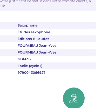
votre justificatif de statut dans votre compte clients, à
nel
Saxophone
Études saxophone
Éditions Billaudot
FOURMEAU Jean-Yves
FOURMEAU Jean-Yves
GB6692
Facile (cycle 1)
9790043066927