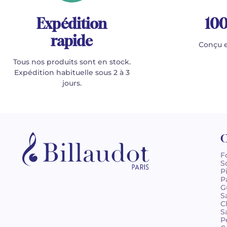
Expédition
100
rapide
Conçu e
Tous nos produits sont en stock.
Expédition habituelle sous 2 à 3
jours.
C
F
S
P
P
G
S
C
S
P